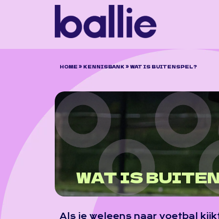
HOME
»
KENNISBANK
»
WAT IS BUITENSPEL?
WAT IS BUITE
Als je weleens naar voetbal kij