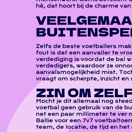
hé, dat hoort bij de charme van
VEELGEMAA
BUITENSPE
Zelfs de beste voetballers ma
fout is dat een aanvaller te vro
verdediging is voordat de bal 
verdedigers, waardoor ze onnod
aanvalsmogelijkheid mist. Toch 
vraagt om scherpte, inzicht e
ZIN OM ZEL
Mocht je dit allemaal nog stee
voetbal geen gebruik van de bui
net een paar millimeter te ver n
Ballie voor een 7v7 voetbaltoer
team, de locatie, de tijd en het 