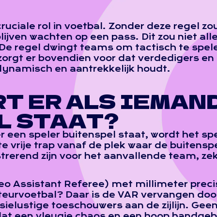
ruciale rol in voetbal. Zonder deze regel zo
ijven wachten op een pass. Dit zou niet alle
e regel dwingt teams om tactisch te spel
orgt er bovendien voor dat verdedigers en 
 dynamisch en aantrekkelijk houdt.
T ER ALS IEMAN
L STAAT?
r een speler buitenspel staat, wordt het spe
te vrije trap vanaf de plek waar de buiten
strerend zijn voor het aanvallende team, ze
deo Assistant Referee) met millimeter preci
ateurvoetbal? Daar is de VAR vervangen doo
sielustige toeschouwers aan de zijlijn. Geen
 een vleugje chaos en een hoop handgeba