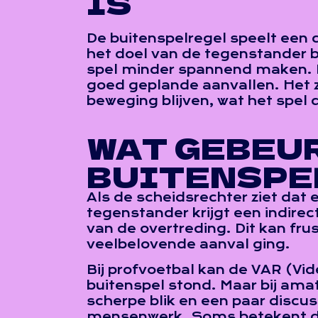
IS
De buitenspelregel speelt een c
het doel van de tegenstander bl
spel minder spannend maken. D
goed geplande aanvallen. Het z
beweging blijven, wat het spel
WAT GEBEUR
BUITENSPE
Als de scheidsrechter ziet dat e
tegenstander krijgt een indirec
van de overtreding. Dit kan fru
veelbelovende aanval ging.
Bij profvoetbal kan de VAR (Vi
buitenspel stond. Maar bij am
scherpe blik en een paar discus
mensenwerk. Soms betekent dat