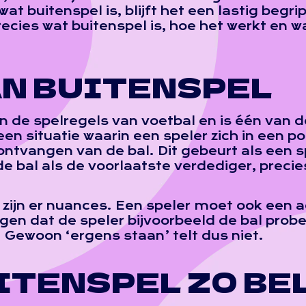
t buitenspel is, blijft het een lastig begr
precies wat buitenspel is, hoe het werkt en w
AN BUITENSPEL
in de spelregels van voetbal en is één van
en situatie waarin een speler zich in een posi
 ontvangen van de bal. Dit gebeurt als een s
e bal als de voorlaatste verdediger, preci
, zijn er nuances. Een speler moet ook een a
ggen dat de speler bijvoorbeeld de bal prob
 Gewoon ‘ergens staan’ telt dus niet.
ITENSPEL ZO BE