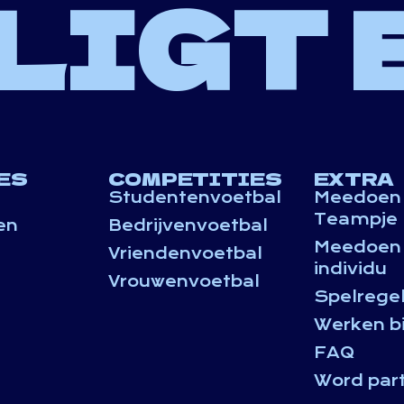
 LIGT 
ES
COMPETITIES
EXTRA
Studentenvoetbal
Meedoen 
Teampje
en
Bedrijvenvoetbal
Meedoen 
Vriendenvoetbal
individu
Vrouwenvoetbal
Spelrege
Werken bij
FAQ
Word part