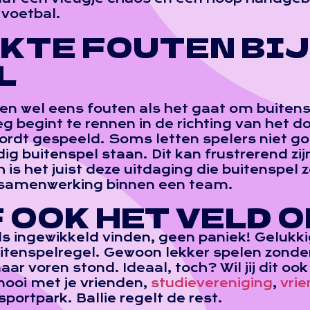
 voetbal.
KTE FOUTEN BIJ
L
ken wel eens fouten als het gaat om buite
eg begint te rennen in de richting van het do
wordt gespeeld. Soms letten spelers niet go
ig buitenspel staan. Dit kan frustrerend zi
is het juist deze uitdaging die buitenspel 
n samenwerking binnen een team.
F OOK HET VELD O
ds ingewikkeld vinden, geen paniek! Gelukki
tenspelregel. Gewoon lekker spelen zonder d
aar voren stond. Ideaal, toch? Wil jij dit oo
nooi met je vrienden,
studievereniging
,
vri
sportpark. Ballie regelt de rest.